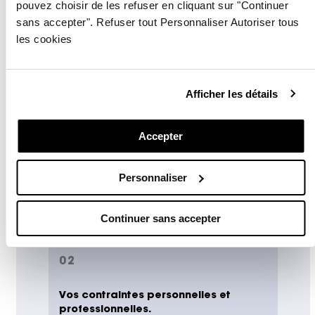
pouvez choisir de les refuser en cliquant sur "Continuer
L’Afdas vous propose un suivi
sans accepter". Refuser tout Personnaliser Autoriser tous
qui prend en compte :
les cookies
Afficher les détails
01
Accepter
Les besoins et la maturité de vos
projets.
Personnaliser
Continuer sans accepter
02
Vos contraintes personnelles et
professionnelles.